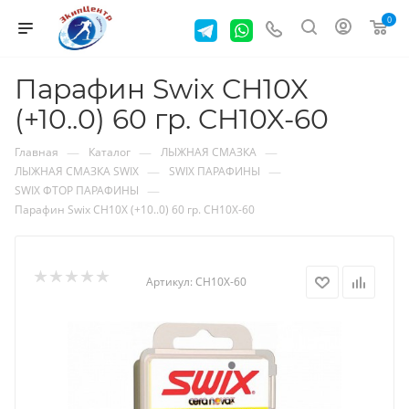
0
Парафин Swix CH10X
(+10..0) 60 гр. CH10X-60
—
—
—
Главная
Каталог
ЛЫЖНАЯ СМАЗКА
—
—
ЛЫЖНАЯ СМАЗКА SWIX
SWIX ПАРАФИНЫ
—
SWIX ФТОР ПАРАФИНЫ
Парафин Swix CH10X (+10..0) 60 гр. CH10X-60
Артикул:
CH10X-60