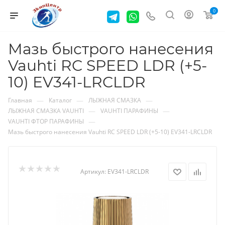
0
Мазь быстрого нанесения
Vauhti RC SPEED LDR (+5-
10) EV341-LRCLDR
—
—
—
Главная
Каталог
ЛЫЖНАЯ СМАЗКА
—
—
ЛЫЖНАЯ СМАЗКА VAUHTI
VAUHTI ПАРАФИНЫ
—
VAUHTI ФТОР ПАРАФИНЫ
Мазь быстрого нанесения Vauhti RC SPEED LDR (+5-10) EV341-LRCLDR
Артикул:
EV341-LRCLDR