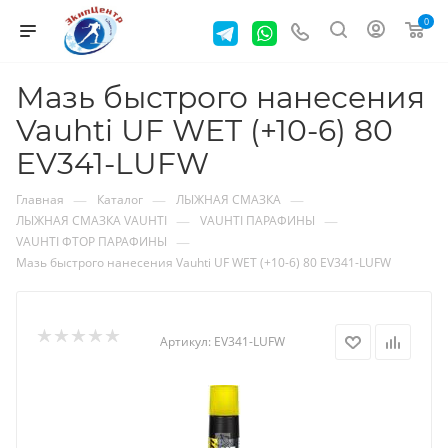
0
Мазь быстрого нанесения
Vauhti UF WET (+10-6) 80
EV341-LUFW
—
—
—
Главная
Каталог
ЛЫЖНАЯ СМАЗКА
—
—
ЛЫЖНАЯ СМАЗКА VAUHTI
VAUHTI ПАРАФИНЫ
—
VAUHTI ФТОР ПАРАФИНЫ
Мазь быстрого нанесения Vauhti UF WET (+10-6) 80 EV341-LUFW
Артикул:
EV341-LUFW