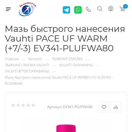
0
Мазь быстрого нанесения
Vauhti PACE UF WARM
(+7/-3) EV341-PLUFWA80
—
—
—
Главная
Каталог
ЛЫЖНАЯ СМАЗКА
—
—
ЛЫЖНАЯ СМАЗКА VAUHTI
VAUHTI ПАРАФИНЫ
—
VAUHTI ФТОР ПАРАФИНЫ
Мазь быстрого нанесения Vauhti PACE UF WARM (+7/-3) EV341-
PLUFWA80
Артикул:
EV341-PLUFWA80