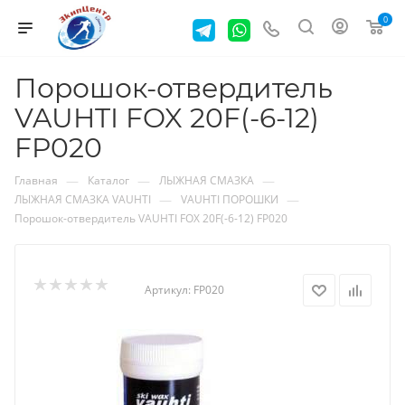
0
Порошок-отвердитель
VAUHTI FOX 20F(-6-12)
FP020
—
—
—
Главная
Каталог
ЛЫЖНАЯ СМАЗКА
—
—
ЛЫЖНАЯ СМАЗКА VAUHTI
VAUHTI ПОРОШКИ
Порошок-отвердитель VAUHTI FOX 20F(-6-12) FP020
Артикул:
FP020