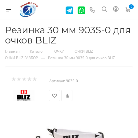
0
Резинка 30 мм 903S-0 для
очков BLIZ
—
—
—
—
Главная
Каталог
ОЧКИ
ОЧКИ BLIZ
—
ОЧКИ BLIZ РАЗБОР
Резинка 30 мм 903S-0 для очков BLIZ
Артикул:
903S-0