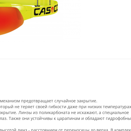
а механизм предотвращает случайное закрытие.
торый не теряет своей гибкости даже при низких температурах
крытие. Линзы из поликарбоната не искажают, а специальное
глаз. Также они устойчивы к царапинам и обладают гидрофобн
 высотой линз - расстоянием от переносицы до верха. В комплек