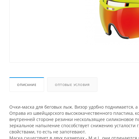
ОПИСАНИЕ
ОПТОВЫЕ УСЛОВИЯ
Очки-маска для беговых лыж. Визор удобно поднимается, 
Оправа из швейцарского высококачественного пластика, ко
внутренней стороне резинки нескользящее силиконовое по
зеркальное напыление способствует снижению усталости 
свойствами, то есть не запотевают.
Маска существует в двух размерах - М и L, они отличаются