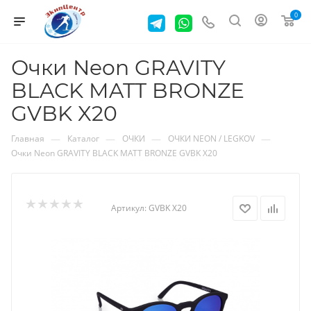
0
Очки Neon GRAVITY
BLACK MATT BRONZE
GVBK X20
—
—
—
—
Главная
Каталог
ОЧКИ
ОЧКИ NEON / LEGKOV
Очки Neon GRAVITY BLACK MATT BRONZE GVBK X20
Артикул:
GVBK X20