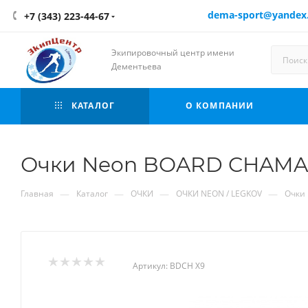
dema-sport@yandex
+7 (343) 223-44-67
Экипировочный центр имени
Дементьева
КАТАЛОГ
О КОМПАНИИ
Очки Neon BOARD CHAMA
—
—
—
—
Главная
Каталог
ОЧКИ
ОЧКИ NEON / LEGKOV
Очки
Артикул:
BDCH X9