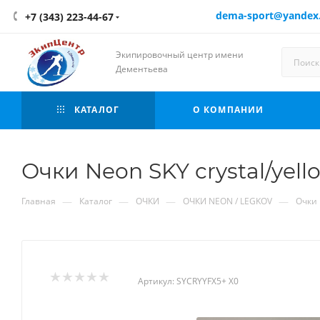
dema-sport@yandex
+7 (343) 223-44-67
Экипировочный центр имени
Дементьева
КАТАЛОГ
О КОМПАНИИ
Очки Neon SKY crystal/yel
—
—
—
—
Главная
Каталог
ОЧКИ
ОЧКИ NEON / LEGKOV
Очки 
Артикул:
SYCRYYFX5+ X0