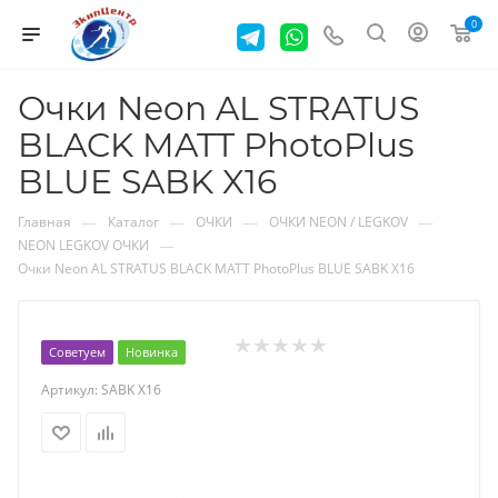
0
Очки Neon AL STRATUS
BLACK MATT PhotoPlus
BLUE SABK X16
—
—
—
—
Главная
Каталог
ОЧКИ
ОЧКИ NEON / LEGKOV
—
NEON LEGKOV ОЧКИ
Очки Neon AL STRATUS BLACK MATT PhotoPlus BLUE SABK X16
Советуем
Новинка
Артикул:
SABK X16