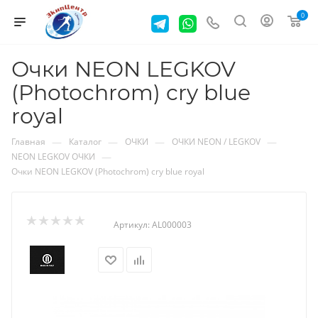
0
Очки NEON LEGKOV
(Photochrom) cry blue
royal
—
—
—
—
Главная
Каталог
ОЧКИ
ОЧКИ NEON / LEGKOV
—
NEON LEGKOV ОЧКИ
Очки NEON LEGKOV (Photochrom) cry blue royal
Артикул:
AL000003