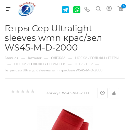
0
Гетры Cep Ultralight
sleeves wmn крас/зел
WS45-M-D-2000
—
—
—
Главная
Каталог
ОДЕЖДА
НОСКИ / ГОЛЬФЫ / ГЕТРЫ
—
—
—
НОСКИ / ГОЛЬФЫ / ГЕТРЫ CEP
ГЕТРЫ CEP
Гетры Cep Ultralight sleeves wmn крас/зел WS45-M-D-2000
Артикул:
WS45-M-D-2000