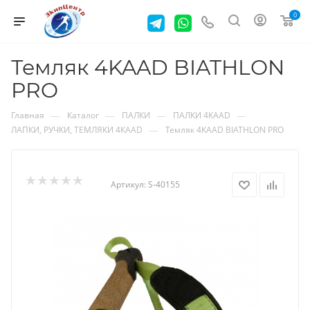
0
Темляк 4KAAD BIATHLON
PRO
—
—
—
—
Главная
Каталог
ПАЛКИ
ПАЛКИ 4КААD
—
ЛАПКИ, РУЧКИ, ТЕМЛЯКИ 4КААD
Темляк 4KAAD BIATHLON PRO
Артикул:
S-40155