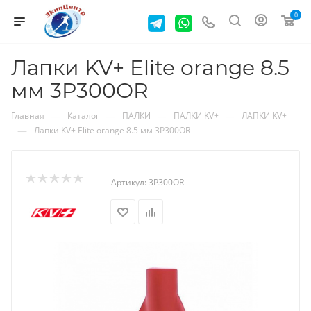
0
Лапки KV+ Elite orange 8.5
мм 3P300OR
—
—
—
—
Главная
Каталог
ПАЛКИ
ПАЛКИ KV+
ЛАПКИ KV+
—
Лапки KV+ Elite orange 8.5 мм 3P300OR
Артикул:
3P300OR