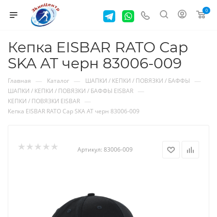
0
Кепка EISBAR RATO Cap
SKA AT черн 83006-009
—
—
—
Главная
Каталог
ШАПКИ / КЕПКИ / ПОВЯЗКИ / БАФФЫ
—
ШАПКИ / КЕПКИ / ПОВЯЗКИ / БАФФЫ EISBAR
—
КЕПКИ / ПОВЯЗКИ EISBAR
Кепка EISBAR RATO Cap SKA AT черн 83006-009
Артикул:
83006-009