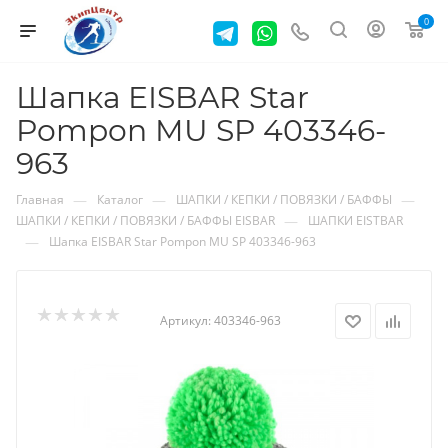
0
Шапка EISBAR Star
Pompon MU SP 403346-
963
—
—
—
Главная
Каталог
ШАПКИ / КЕПКИ / ПОВЯЗКИ / БАФФЫ
—
ШАПКИ / КЕПКИ / ПОВЯЗКИ / БАФФЫ EISBAR
ШАПКИ EISTBAR
—
Шапка EISBAR Star Pompon MU SP 403346-963
Артикул:
403346-963