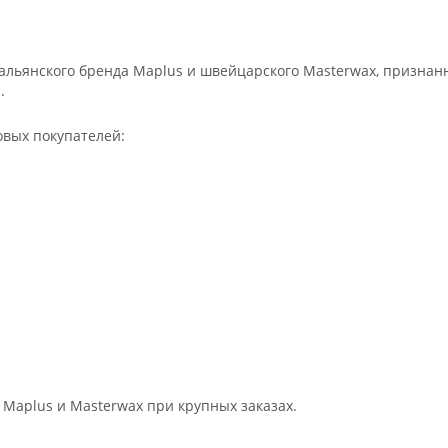
льянского бренда Maplus и швейцарского Masterwax, признан
.
овых покупателей:
 Maplus и Masterwax при крупных заказах.