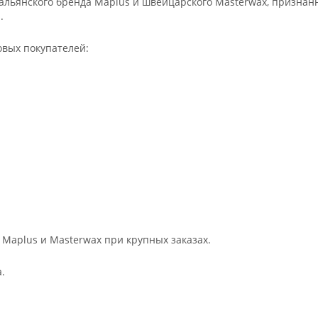
льянского бренда Maplus и швейцарского Masterwax, признан
.
овых покупателей:
 Maplus и Masterwax при крупных заказах.
.