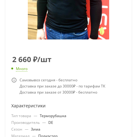
2 660
₽
/шт
Много
Самовывоз сегодня - бесплатно
Доставка при заказе до 30000₽ - по тарифам ТК
Доставка при заказе от 30000₽ - бесплатно
Характеристики
Тип товара
—
Терморубашка
Производитель
—
DE
Сезон
—
Зима
Материал
—
Полиэстер