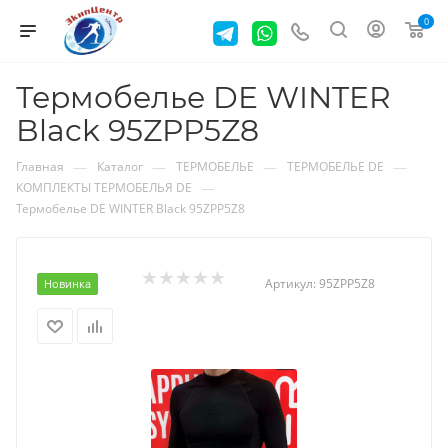
0
Термобелье DE WINTER
Black 95ZPP5Z8
—
—
—
—
Главная
Каталог
ТЕРМОБЕЛЬЕ
ТЕРМОБЕЛЬЕ DE
—
КОМПЛЕКТЫ ТЕРМОБЕЛЬЯ DE
Термобелье DE WINTER Black 95ZPP5Z8
Артикул:
95ZPP5Z8
Новинка