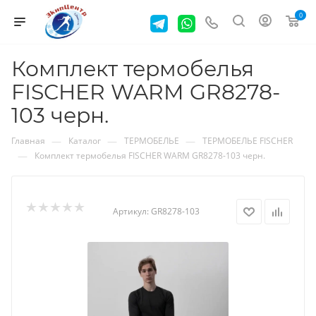
0
Комплект термобелья
FISCHER WARM GR8278-
103 черн.
—
—
—
Главная
Каталог
ТЕРМОБЕЛЬЕ
ТЕРМОБЕЛЬЕ FISCHER
—
Комплект термобелья FISCHER WARM GR8278-103 черн.
Артикул:
GR8278-103