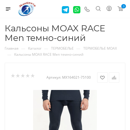
0
Кальсоны MOAX RACE
Men темно-синий
—
—
—
Главная
Каталог
ТЕРМОБЕЛЬЕ
ТЕРМОБЕЛЬЕ MOAX
—
Кальсоны MOAX RACE Men темно-синий
Артикул:
MX164021-75100