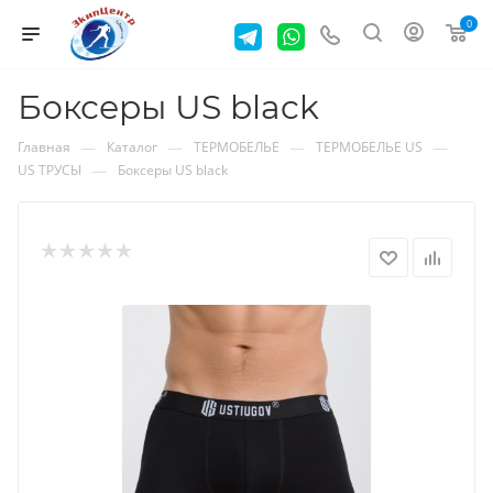
0
Боксеры US black
—
—
—
—
Главная
Каталог
ТЕРМОБЕЛЬЕ
ТЕРМОБЕЛЬЕ US
—
US ТРУСЫ
Боксеры US black