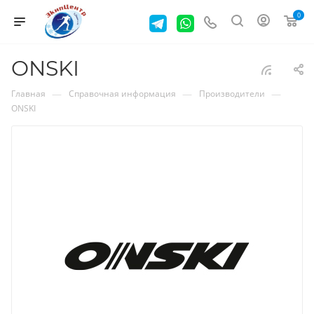
0
ONSKI
—
—
—
Главная
Справочная информация
Производители
ONSKI