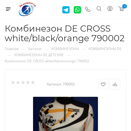
0
Комбинезон DE CROSS
white/black/orange 790002
—
—
—
Главная
Каталог
КОМБИНЕЗОНЫ
КОМБИНЕЗОНЫ DE
—
—
КОМБИНЕЗОНЫ DE ДЕТСКИЕ
Комбинезон DE CROSS white/black/orange 790002
Артикул:
790002