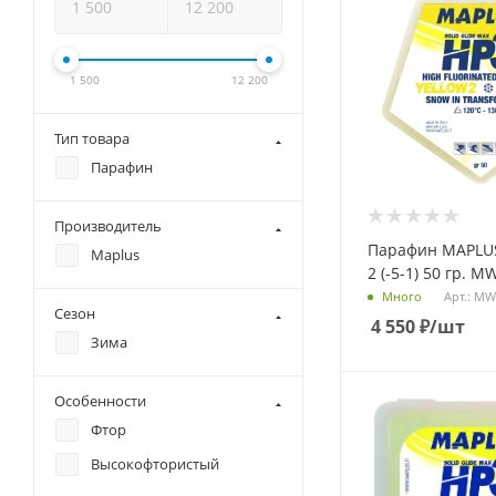
1 500
12 200
Тип товара
Парафин
Производитель
Парафин MAPLUS
Maplus
2 (-5-1) 50 гр. 
Арт.: M
Много
Сезон
4 550
₽
/шт
Зима
Особенности
Фтор
Высокофтористый