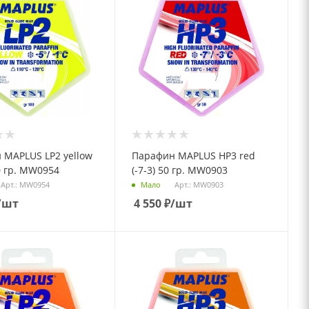
 MAPLUS LP2 yellow
Парафин MAPLUS НP3 red
00 гр. MW0954
(-7-3) 50 гр. MW0903
Арт.: MW0954
Арт.: MW0903
Мало
/шт
4 550
₽
/шт