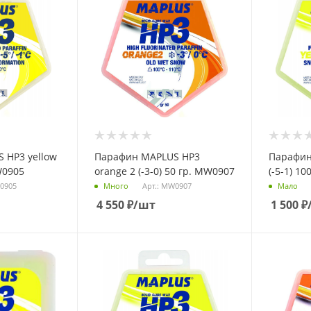
 НP3 yellow
Парафин MAPLUS НP3
Парафин
MW0905
orange 2 (-3-0) 50 гр. MW0907
(-5-1) 1
W0905
Арт.: MW0907
Много
Мало
4 550
₽
/шт
1 500
₽