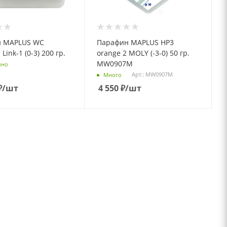
 MAPLUS WC
Парафин MAPLUS НP3
Link-1 (0-3) 200 гр.
orange 2 MOLY (-3-0) 50 гр.
MW0907M
чно
Арт.: MW0907M
Много
₽
/шт
4 550
₽
/шт