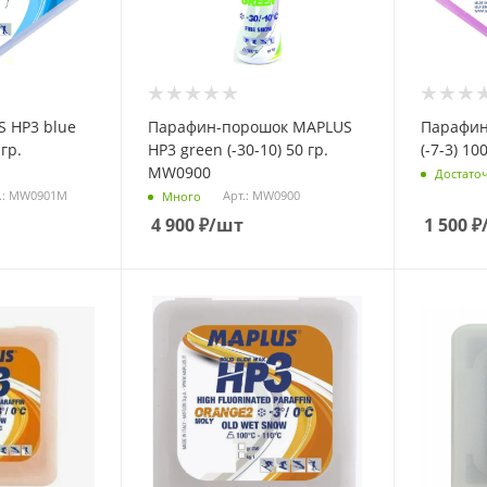
 НP3 blue
Парафин-порошок MAPLUS
Парафин
гр.
HP3 green (-30-10) 50 гр.
(-7-3) 1
MW0900
Достато
.: MW0901M
Арт.: MW0900
Много
4 900
₽
/шт
1 500
₽