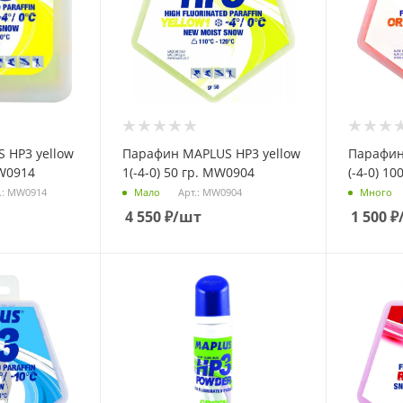
 НP3 yellow
Парафин MAPLUS НP3 yellow
Парафин
MW0914
1(-4-0) 50 гр. MW0904
(-4-0) 1
.: MW0914
Арт.: MW0904
Мало
Много
4 550
₽
/шт
1 500
₽