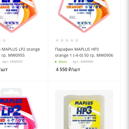
 MAPLUS LP2 orange
Парафин MAPLUS НP3
00 гр. MW0955
orange 1 (-4-0) 50 гр. MW0906
Арт.: MW0955
Арт.: MW0906
Мало
/шт
4 550
₽
/шт