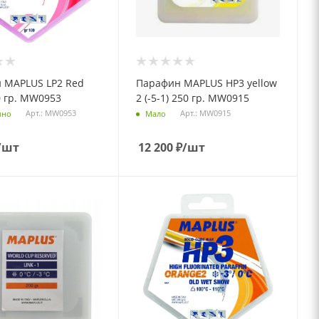
 MAPLUS LP2 Red
Парафин MAPLUS НP3 yellow
00 гр. MW0953
2 (-5-1) 250 гр. MW0915
Арт.: MW0953
Арт.: MW0915
чно
Мало
/шт
12 200
₽
/шт