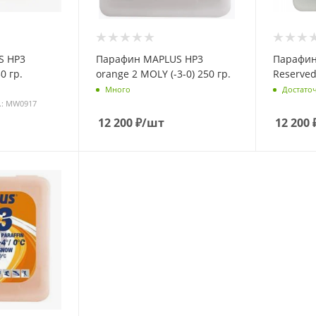
S НP3
Парафин MAPLUS НP3
Парафин
0 гр.
orange 2 MOLY (-3-0) 250 гр.
Reserved 
Много
Достато
.: MW0917
12 200
₽
/шт
12 200