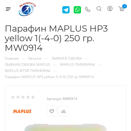
0
Парафин MAPLUS НP3
yellow 1(-4-0) 250 гр.
MW0914
—
—
—
Главная
Каталог
ЛЫЖНАЯ СМАЗКА
—
—
ЛЫЖНАЯ СМАЗКА MAPLUS
MAPLUS ПАРАФИНЫ
—
MAPLUS ФТОР ПАРАФИНЫ
Парафин MAPLUS НP3 yellow 1(-4-0) 250 гр. MW0914
Артикул:
MW0914