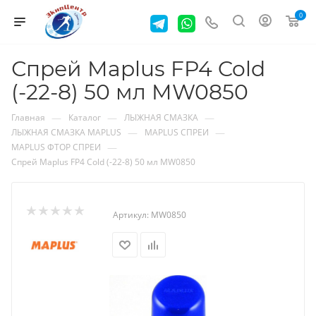
0
Спрей Maplus FP4 Cold
(-22-8) 50 мл MW0850
—
—
—
Главная
Каталог
ЛЫЖНАЯ СМАЗКА
—
—
ЛЫЖНАЯ СМАЗКА MAPLUS
MAPLUS СПРЕИ
—
MAPLUS ФТОР СПРЕИ
Спрей Maplus FP4 Cold (-22-8) 50 мл MW0850
Артикул:
MW0850