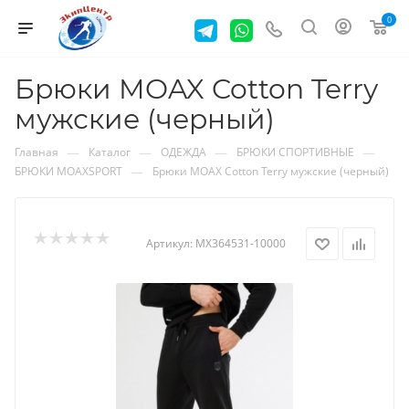
0
Брюки MOAX Cotton Terry
мужские (черный)
—
—
—
—
Главная
Каталог
ОДЕЖДА
БРЮКИ СПОРТИВНЫЕ
—
БРЮКИ MOAXSPORT
Брюки MOAX Cotton Terry мужские (черный)
Артикул:
MX364531-10000