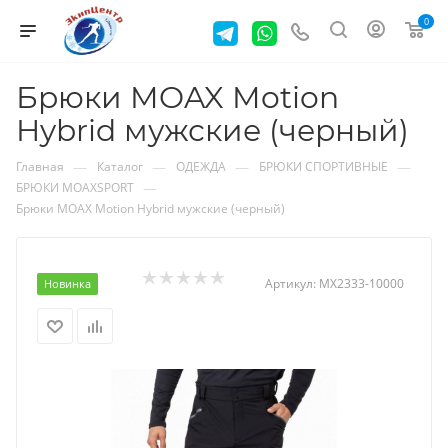
0
Брюки MOAX Motion
Hybrid мужские (черный)
—
—
—
—
Главная
Каталог
ОДЕЖДА
БРЮКИ СПОРТИВНЫЕ
—
БРЮКИ MOAXSPORT
Брюки MOAX Motion Hybrid мужские (черный)
Артикул:
MX2333-10000
Новинка