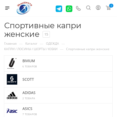
0
Спортивные капри
женские
15
—
—
—
Главная
Каталог
ОДЕЖДА
—
КАПРИ / ЛОСИНЫ / ШОРТЫ / ЮБКИ
Спортивные капри женские
BIVIUM
6 ТОВАРОВ
SCOTT
ADIDAS
2 ТОВАРА
ASICS
7 ТОВАРОВ