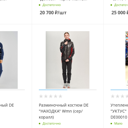
Достаточно
Достато
20 700
₽
/шт
25 000
ный DE
Разминочный костюм DE
Утеплен
"НАХОДКА" Wmn (сер/
"УКТУС" графит/синий
коралл)
DE00010
Достаточно
Мало