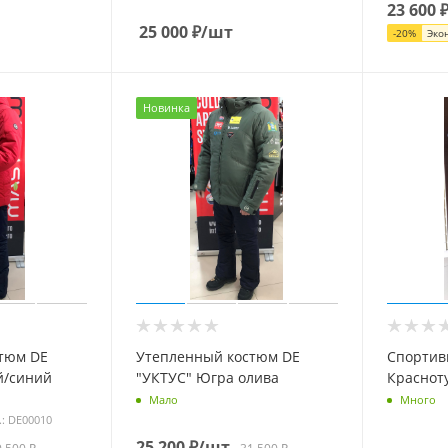
23 600
25 000
₽
/шт
-
20
%
Эко
Новинка
тюм DE
Утепленный костюм DE
Спортив
"УКТУС" Югра олива
Краснот
Мало
Много
.: DE00010
25 200
₽
/шт