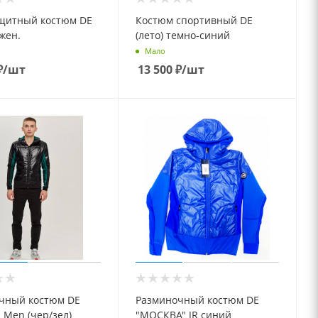
щитный костюм DE
Костюм спортивный DE
жен.
(лето) темно-синий
Мало
₽
/шт
13 500
₽
/шт
чный костюм DE
Разминочный костюм DE
 Men (чер/зел)
"МОСКВА" JR синий