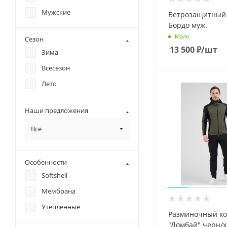
Swix
Мужские
Ветрозащитный
Бордо муж.
Мало
Сезон
13 500
₽
/шт
Зима
Всесезон
Лето
Наши предложения
Все
Особенности
Softshell
Мембрана
Утепленные
Разминочный ко
"Домбай" черн/х