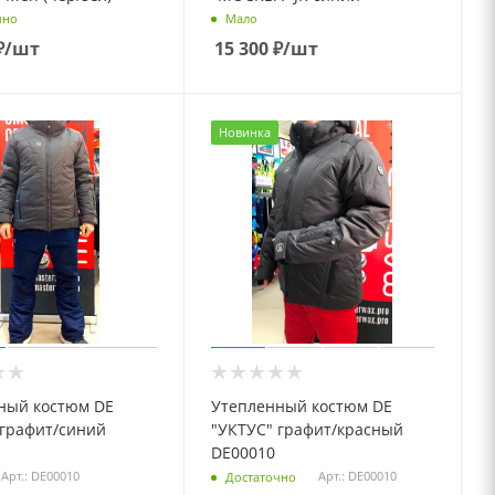
чно
Мало
₽
/шт
15 300
₽
/шт
Новинка
ный костюм DE
Утепленный костюм DE
"УКТУС" графит/красный
DE00010
Арт.: DE00010
Арт.: DE00010
Достаточно