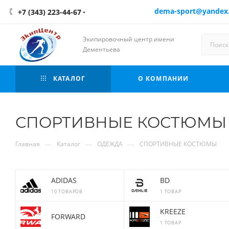
dema-sport@yandex
+7 (343) 223-44-67
Экипировочный центр имени
Дементьева
КАТАЛОГ
О КОМПАНИИ
СПОРТИВНЫЕ КОСТЮМЫ
—
—
—
Главная
Каталог
ОДЕЖДА
СПОРТИВНЫЕ КОСТЮМЫ
ADIDAS
BD
10 ТОВАРОВ
1 ТОВАР
KREEZE
FORWARD
1 ТОВАР