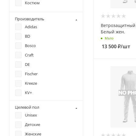
Костюм
Производитель
Ветрозащитный
Adidas
Белый жен.
BD
Мало
Bosco
13 500
₽
/шт
Craft
DE
Fischer
Kreeze
KV+
Loffler
Целевой пол
Nordski
Unisex
OneWay
Детские
Rukka
Женские