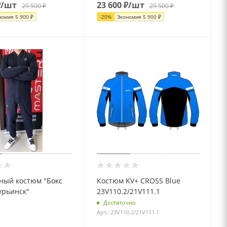
₽
/шт
23 600
₽
/шт
29 500
₽
29 500
₽
номия
5 900
₽
-
20
%
Экономия
5 900
₽
ный костюм "Бокс
Костюм KV+ CROSS Blue
урьинск"
23V110.2/21V111.1
Достаточно
Арт.: 23V110.2/21V111.1