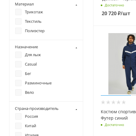
Материал
Достаточно
Трикотаж
20 720
₽
/шт
Текстиль
Полиэстер
Назначение
Для лыж
Casual
Бег
Разминочные
Вело
Страна-производитель
Костюм спортив
Россия
Футер синий
Достаточно
Китай
Италия