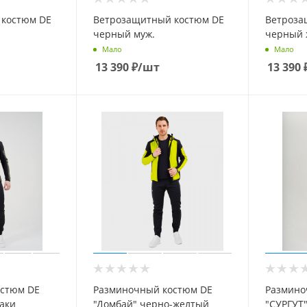
 костюм DE
Ветрозащитный костюм DE
Ветроза
черный муж.
черный 
Мало
Мало
13 390
₽
/шт
13 390
стюм DE
Разминочный костюм DE
Размино
аки
"Домбай" черно-желтый
"СУРГУТ"