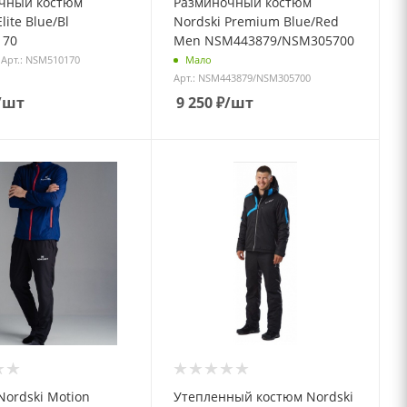
чный костюм
Разминочный костюм
lite Blue/Bl
Nordski Premium Blue/Red
170
Men NSM443879/NSM305700
Арт.: NSM510170
Мало
Арт.: NSM443879/NSM305700
/шт
9 250
₽
/шт
ordski Motion
Утепленный костюм Nordski