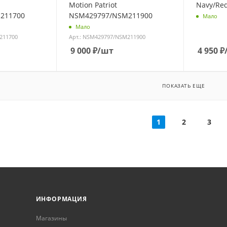
Motion Patriot
Navy/Re
211700
NSM429797/NSM211900
Мало
Мало
211700
Арт.: NSM429797/NSM211900
9 000
₽
/шт
4 950
₽
ПОКАЗАТЬ ЕЩЕ
1
2
3
ИНФОРМАЦИЯ
Магазины