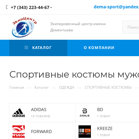
dema-sport@yandex
+7 (343) 223-44-67
Экипировочный центр имени
Дементьева
КАТАЛОГ
О КОМПАНИИ
Спортивные костюмы муж
—
—
—
—
Главная
Каталог
ОДЕЖДА
СПОРТИВНЫЕ КОСТЮМЫ
ADIDAS
BD
10 ТОВАРОВ
1 ТОВАР
KREEZE
FORWARD
1 ТОВАР