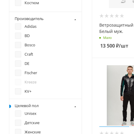
Костюм
Производитель
Ветрозащитный
Adidas
Белый муж.
BD
Мало
Bosco
13 500
₽
/шт
Craft
DE
Fischer
Kreeze
KV+
Loffler
Целевой пол
Nordski
Unisex
OneWay
Детские
Rukka
Женские