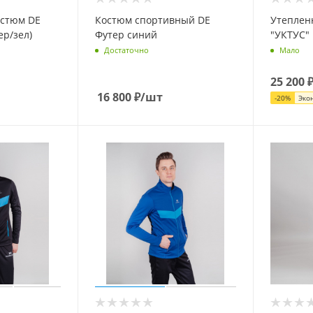
стюм DE
Костюм спортивный DE
Утеплен
ер/зел)
Футер синий
"УКТУС"
Достаточно
Мало
25 200
16 800
₽
/шт
-
20
%
Эко