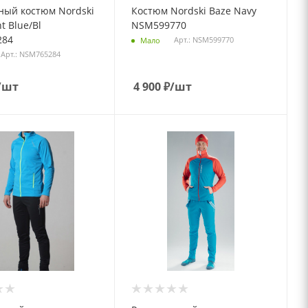
ный костюм Nordski
Костюм Nordski Baze Navy
t Blue/Bl
NSM599770
284
Арт.: NSM599770
Мало
Арт.: NSM765284
/шт
4 900
₽
/шт