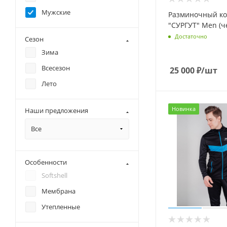
Swix
Мужские
Разминочный ко
"СУРГУТ" Men (ч
Достаточно
Сезон
Зима
Всесезон
25 000
₽
/шт
Лето
Новинка
Наши предложения
Все
Особенности
Softshell
Мембрана
Утепленные