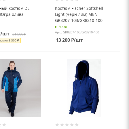
ный костюм DE
Костюм Fischer Softshell
 Югра олива
Light (черн-лим) MEN
GR8207-103/GR8210-100
Мало
Арт.: GR8207-103/GR8210-100
₽
/шт
31 500
₽
13 200
₽
/шт
номия
6 300
₽