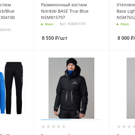
остюм
Разминочный костюм
Утеплен
ck/Blue
Nordski BASE True Blue
Base Ligh
304100
NSM815797
NSM765
Арт.: NSM815797
Мало
Мало
304100
8 550
₽
/шт
8 000
₽