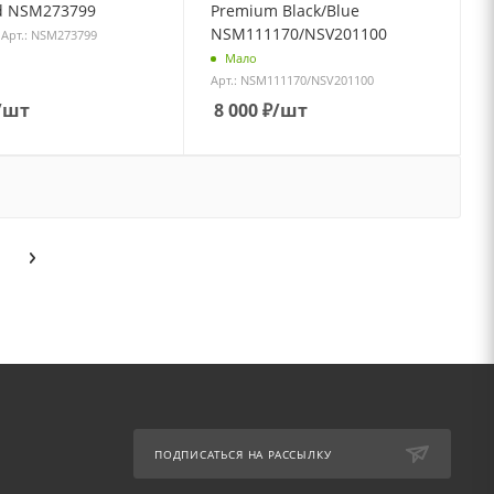
d NSM273799
Premium Black/Blue
NSM111170/NSV201100
Арт.: NSM273799
Мало
Арт.: NSM111170/NSV201100
/шт
8 000
₽
/шт
ПОДПИСАТЬСЯ НА РАССЫЛКУ