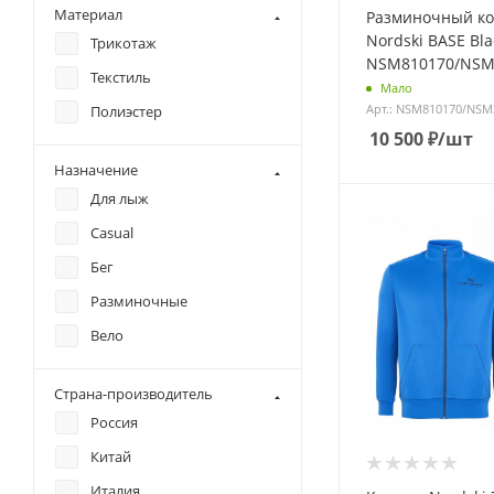
Материал
Разминочный к
Nordski BASE Bla
Трикотаж
NSM810170/NSM
Текстиль
Мало
Арт.: NSM810170/NSM
Полиэстер
10 500
₽
/шт
Назначение
Для лыж
Casual
Бег
Разминочные
Вело
Страна-производитель
Россия
Китай
Италия