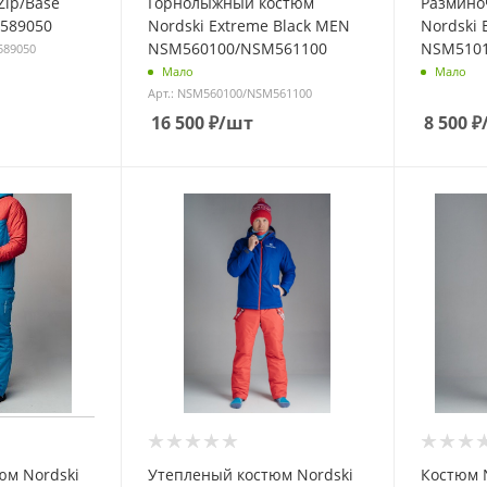
Zip/Base
Горнолыжный костюм
Размино
M589050
Nordski Extreme Black MEN
Nordski E
NSM560100/NSM561100
NSM510
589050
Мало
Мало
Арт.: NSM560100/NSM561100
16 500
₽
/шт
8 500
₽
юм Nordski
Утепленый костюм Nordski
Костюм N