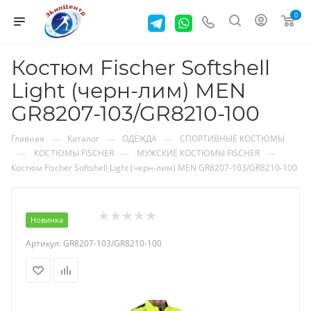
0
Костюм Fischer Softshell
Light (черн-лим) MEN
GR8207-103/GR8210-100
—
—
—
Главная
Каталог
ОДЕЖДА
СПОРТИВНЫЕ КОСТЮМЫ
—
—
—
КОСТЮМЫ FISCHER
МУЖСКИЕ КОСТЮМЫ FISCHER
Костюм Fischer Softshell Light (черн-лим) MEN GR8207-103/GR8210-100
Новинка
Артикул:
GR8207-103/GR8210-100