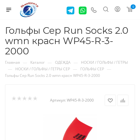
0
Гольфы Cep Run Socks 2.0
wmn красн WP45-R-3-
2000
—
—
—
Главная
Каталог
ОДЕЖДА
НОСКИ / ГОЛЬФЫ / ГЕТРЫ
—
—
—
НОСКИ / ГОЛЬФЫ / ГЕТРЫ CEP
ГОЛЬФЫ CEP
Гольфы Cep Run Socks 2.0 wmn красн WP45-R-3-2000
Артикул:
WP45-R-3-2000