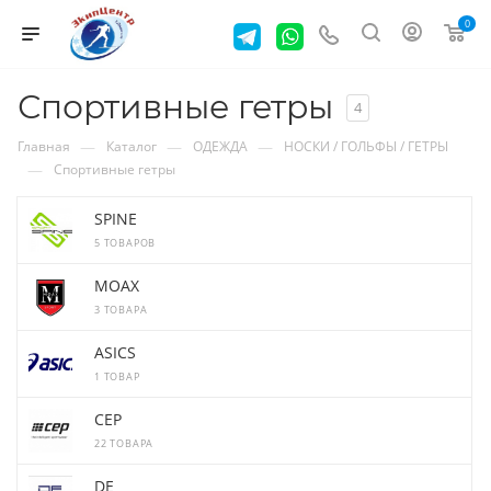
0
Спортивные гетры
4
—
—
—
Главная
Каталог
ОДЕЖДА
НОСКИ / ГОЛЬФЫ / ГЕТРЫ
—
Спортивные гетры
SPINE
5 ТОВАРОВ
MOAX
3 ТОВАРА
ASICS
1 ТОВАР
CEP
22 ТОВАРА
DE