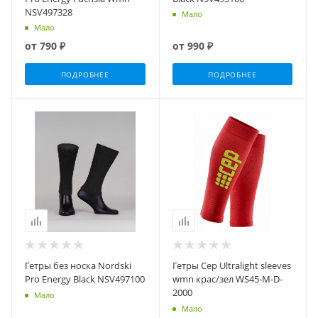
NSV497328
Мало
Мало
от
790 ₽
от
990 ₽
ПОДРОБНЕЕ
ПОДРОБНЕЕ
Гетры без носка Nordski
Гетры Cep Ultralight sleeves
Pro Energy Black NSV497100
wmn крас/зел WS45-M-D-
2000
Мало
Мало