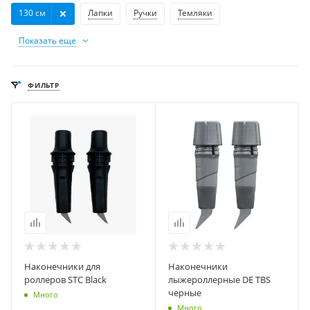
130 см
Лапки
Ручки
Темляки
Показать еще
ФИЛЬТР
Наконечники для
Наконечники
роллеров STC Black
лыжероллерные DE TBS
черные
Много
Много