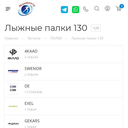
0
Лыжные палки 130
129
—
—
—
Главная
Каталог
ПАЛКИ
Лыжные палки 130
4КААD
3 ТОВАРА
SWENOR
2 ТОВАРА
DE
17 ТОВАРОВ
EXEL
1 ТОВАР
GEKARS
1 ТОВАР