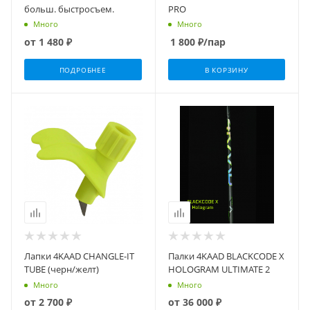
больш. быстросъем.
PRO
Много
Много
от
1 480 ₽
1 800
₽
/пар
ПОДРОБНЕЕ
В КОРЗИНУ
Лапки 4KAAD CHANGLE-IT
Палки 4KAAD BLACKCODE X
TUBE (черн/желт)
HOLOGRAM ULTIMATE 2
Много
Много
от
2 700 ₽
от
36 000 ₽