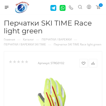
0
Перчатки SKI TIME Race
light green
—
—
—
Главная
Каталог
ПЕРЧАТКИ / ВАРЕЖКИ
—
ПЕРЧАТКИ / ВАРЕЖКИ SKI TIME
Перчатки SKI TIME Race light green
Артикул:
STRG0102