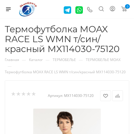
0
Термофутболка MOAX
RACE LS WMN т/син/
красный MX114030-75120
—
—
—
Главная
Каталог
ТЕРМОБЕЛЬЕ
ТЕРМОБЕЛЬЕ MOAX
—
Термофутболка MOAX RACE LS WMN т/син/красный MX114030-75120
Артикул:
MX114030-75120