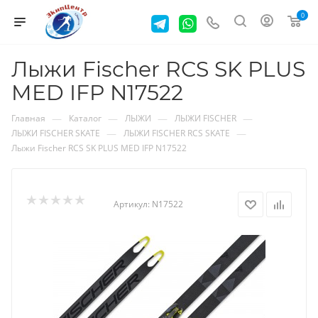
0
Лыжи Fischer RCS SK PLUS
MED IFP N17522
—
—
—
—
Главная
Каталог
ЛЫЖИ
ЛЫЖИ FISCHER
—
—
ЛЫЖИ FISCHER SKATE
ЛЫЖИ FISCHER RCS SKATE
Лыжи Fischer RCS SK PLUS MED IFP N17522
Артикул:
N17522