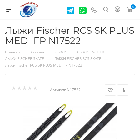
0
Лыжи Fischer RCS SK PLUS
MED IFP N17522
—
—
—
—
Главная
Каталог
ЛЫЖИ
ЛЫЖИ FISCHER
—
—
ЛЫЖИ FISCHER SKATE
ЛЫЖИ FISCHER RCS SKATE
Лыжи Fischer RCS SK PLUS MED IFP N17522
Артикул:
N17522