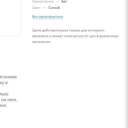
Назначение
—
Бег
Цвет
—
Синий
Все характеристики
Цена действительна только для интернет-
магазина и может отличаться от цен в розничных
магазинах
четанием
ку и
лько
 на ноге.
ave.