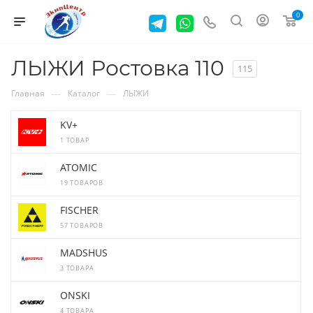
0
ЛЫЖИ Ростовка 110
115
—
—
Главная
Каталог
ЛЫЖИ
KV+
1 ТОВАР
ATOMIC
19 ТОВАРОВ
FISCHER
57 ТОВАРОВ
MADSHUS
3 ТОВАРА
ONSKI
4 ТОВАРА