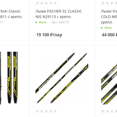
bon Classic
Лыжи FISCHER SC CLASSIC
Лыжи Fi
811 с крепл.
NIS N29113 с крепл.
COLD ME
крепл.
811
Арт.: N29113
Мало
Мало
19 100
₽
/пар
44 000