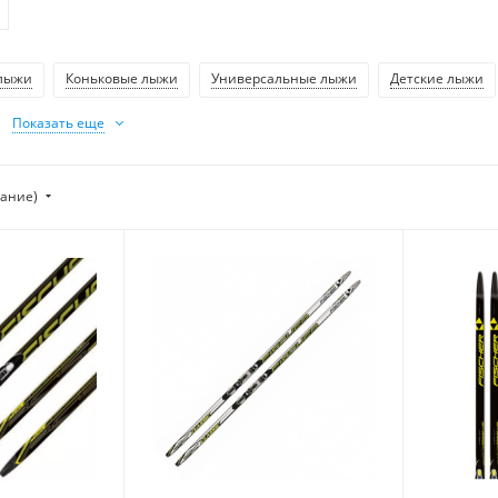
лыжи
Коньковые лыжи
Универсальные лыжи
Детские лыжи
Показать еще
тание)