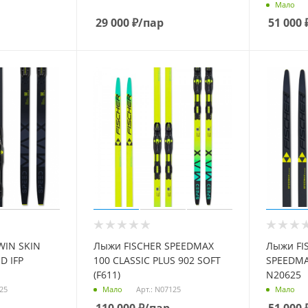
Мало
29 000
₽
/пар
51 000
WIN SKIN
Лыжи FISCHER SPEEDMAX
Лыжи FI
D IFP
100 CLASSIC PLUS 902 SOFT
SPEEDMAX
(F611)
N20625
525
Арт.: N07125
Мало
Мало
110 000
₽
/пар
51 000