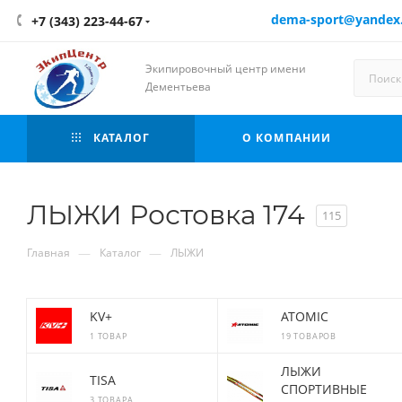
dema-sport@yandex
+7 (343) 223-44-67
Экипировочный центр имени
Дементьева
КАТАЛОГ
О КОМПАНИИ
ЛЫЖИ Ростовка 174
115
—
—
Главная
Каталог
ЛЫЖИ
KV+
ATOMIC
1 ТОВАР
19 ТОВАРОВ
ЛЫЖИ
TISA
СПОРТИВНЫЕ
3 ТОВАРА