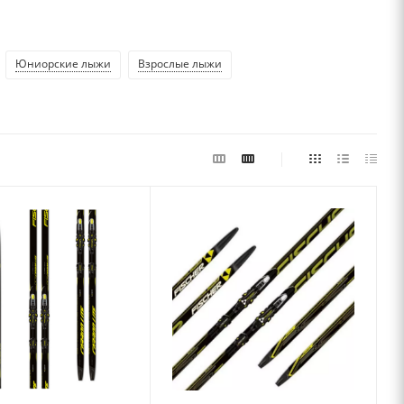
Юниорские лыжи
Взрослые лыжи