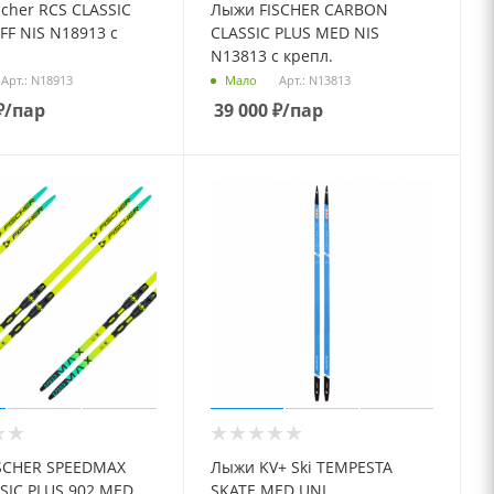
cher RCS CLASSIC
Лыжи FISCHER CARBON
FF NIS N18913 с
CLASSIC PLUS MED NIS
N13813 с крепл.
Арт.: N18913
Арт.: N13813
Мало
₽
/пар
39 000
₽
/пар
SCHER SPEEDMAX
Лыжи KV+ Ski TEMPESTA
SIC PLUS 902 MED
SKATE MED UNI