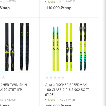
Арт.: N20725
Арт.: N08225
Мало
₽
/пар
110 000
₽
/пар
SCHER TWIN SKIN
Лыжи FISCHER SPEEDMAX
 70 STIFF IFP
100 CLASSIC PLUS 902 SOFT
(F198)
Арт.: N20625
Арт.: N07125
Мало
₽
/пар
110 000
₽
/пар