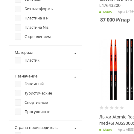
L47643200
Без платформы
Арт.: L476
Мало
Пластина IFP
87 000
₽
/пар
Пластина Nis
С креплением
Материал
Пластик
Назначение
Гоночный
Туристические
Спортивные
Прогулочные
Лыжи Atomic Red
med+SI ABSS00
Страна-производитель
Арт.: ABS
Мало