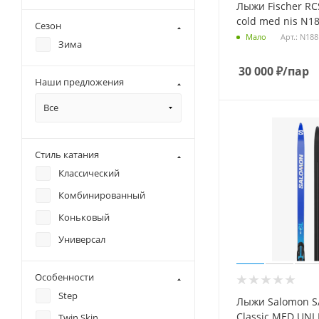
Лыжи Fischer RCS
cold med nis N18
Сезон
Арт.: N18
Мало
Зима
30 000
₽
/пар
Наши предложения
Все
Стиль катания
Классический
Комбинированный
Коньковый
Универсал
Особенности
Step
Лыжи Salomon S
Classic MED UNI 
Twin Skin