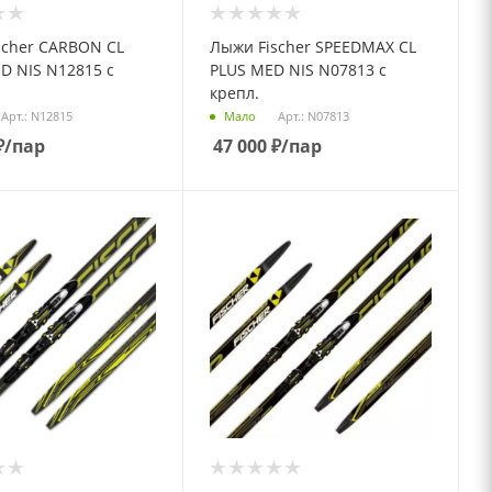
scher CARBON CL
Лыжи Fischer SPEEDMAX CL
D NIS N12815 с
PLUS MED NIS N07813 с
крепл.
Арт.: N12815
Арт.: N07813
Мало
₽
/пар
47 000
₽
/пар