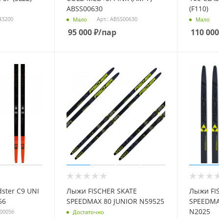
ABSS00630
(F110)
43200
Арт.: ABSS00630
Мало
Мало
95 000
₽
/пар
110 000
ster C9 UNI
Лыжи FISCHER SKATE
Лыжи FI
056
SPEEDMAX 80 JUNIOR N59525
SPEEDMAX
N2025
S00056
Достаточно