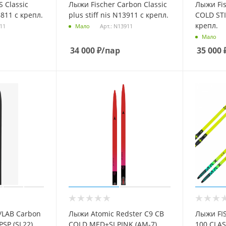
 Classic
Лыжи Fischer Carbon Classic
Лыжи Fis
811 с крепл.
plus stiff nis N13911 с крепл.
COLD STI
крепл.
811
Арт.: N13911
Мало
Мало
34 000
₽
/пар
35 000
/LAB Carbon
Лыжи Atomic Redster C9 CB
Лыжи FI
PSP (SL22)
COLD MED+SI PINK (AM-7)
100 CLAS