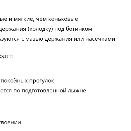
ые и мягкие, чем коньковые
держания (колодку) под ботинком
ьзуются с мазью держания или насечками
одят:
покойных прогулок
тается по подготовленной лыжне
освоении