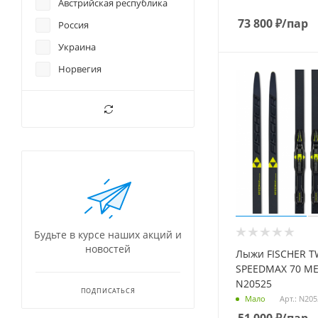
Австрийская республика
73 800
₽
/пар
Россия
Украина
Норвегия
Будьте в курсе наших акций и
новостей
Лыжи FISCHER T
SPEEDMAX 70 ME
N20525
ПОДПИСАТЬСЯ
Арт.: N20
Мало
51 000
₽
/пар