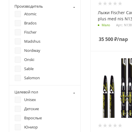
Производитель
Лыжи Fischer Car
Atomic
plus med nis N13
Brados
Арт.: N13
Мало
Fischer
35 500
₽
/пар
Madshus
Nordway
Onski
Sable
Salomon
SALOMON
Целевой пол
Tisa
Unisex
Детские
Взрослые
Юниор